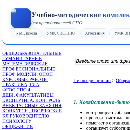
Учебно-методические компле
для преподавателей СПО
УМК школа
УМК СПО/НПО
Аттестация
УМК В
OБЩЕОБРАЗОВАТЕЛЬНЫЕ
ГУМАНИТАРНЫЕ
МАТЕМАТИЧЕСКИЕ
ПРОФЕССИОНАЛЬНЫЕ
ПРОФ МОДУЛИ, ОПОП
КУРСОВЫЕ РАБОТЫ
Циклы дисциплин
>
Общеж
ПРАКТИКА, ГИА
ФГОС СПО 4
ДШИ, ФАКУЛЬТАТИВЫ
ЭКСПЕРТИЗА, КОНТРОЛЬ
1. Хозяйственно-быто
ВНЕКЛАССНЫЕ ЗАНЯТИЯ
КОНКУРСЫ, ТВОРЧЕСКИЕ
контролирует соблюд
КЛ РУКОВОДИТЕЛЮ
проводит смотры-конк
ПСИХОЛОГУ
помогает в организац
ОБЩЕЖИТИЕ
организует субботник