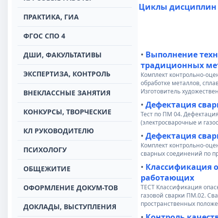
Циклы дисциплин
ПРАКТИКА, ГИА
ФГОС СПО 4
•
Выполнение техн
ДШИ, ФАКУЛЬТАТИВЫ
традиционных ме
ЭКСПЕРТИЗА, КОНТРОЛЬ
Комплект контрольно-оце
обработке металлов, спла
Изготовитель художестве
ВНЕКЛАССНЫЕ ЗАНЯТИЯ
•
Дефектация свар
КОНКУРСЫ, ТВОРЧЕСКИЕ
Тест по ПМ 04. Дефектаци
(электросварочные и газо
КЛ РУКОВОДИТЕЛЮ
•
Дефектация свар
Комплект контрольно-оце
ПСИХОЛОГУ
сварных соединений по п
•
Классификация о
ОБЩЕЖИТИЕ
работающих
ОФОРМЛЕНИЕ ДОКУМ-ТОВ
ТЕСТ Классификация опас
газовой сварки ПМ.02. Сва
пространственных полож
ДОКЛАДЫ, ВЫСТУПЛЕНИЯ
•
Контроль качест