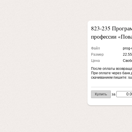
823-235 Програм
профессии «Пов
Файл
prog-
Размер
22.55
Цена
Свобо
После оплаты возвращае
При оплате через банк 
скачиванием пишите: su
Купить
за