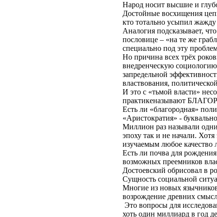
Народ носит высшие и глубо
Достойные восхищения цепи
кто тотально усыпил жажду 
Аналогия подсказывает, что
пословице – «на те же грабл
специально под эту пробле
Но причина всех трёх роков
внедренческую социологию 
запредельной эффективност
властвования, политической
И это с «тьмой власти» нес
практикеназывают БЛАГ
Есть ли «благородная» поли
«Аристократия» - буквально
Миллион раз называли одни
эпоху так и не начали. Хот
изучаемым любое качество 
Есть ли почва для рождения
возможных преемников власт
Достоевский обрисовал в р
Сущность социальной ситуац
Многие из новых язычников
возрождение древних смысл
Это вопросы для исследова
хоть один миллиард в год д