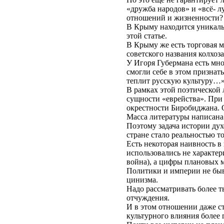
«дружба народов» и «всё- л
отношений и жизненности?
В Крыму находится уникальн
этой статье.
В Крыму же есть торговая м
советского названия колхоз
У Игоря Губермана есть мног
смогли себе в этом признат
теплит русскую культуру…»
В рамках этой поэтической 
сущности «еврейства». При 
окрестности Биробиджана. 
Масса литературы написана
Поэтому задача истории дух
стране стало реальностью т
Есть некоторая наивность 
использовались не характе
война), а цифры плановых 
Политики и империи не бы
цинизма.
Надо рассматривать более 
отчуждения.
И в этом отношении даже с
культурного влияния более 