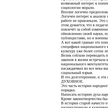
возможный интерес к поним
социологии морали.
Вполне логично предположит
Логичен интерес к анализу 
работе не привлекали. Это 
этом думается, что в педаг
повлечёт за собой изменени
обновлению своей науки, по
публицистами, но и военны
А вот какой гранью это пон
специфики национального м
культуру уже более сотни ле
Велик соблазн переводить 
законов в жизни встречала 
национального менталитета
насаждаемых во все века в
социальный взрыв.
И это долготерпение, и эти
ДУХОВНОЕ.
Это часть истории народног
порядки.
Написать историю духа нар
Кроме законотворчества был
В истории старой начисто о
распространили и культивир