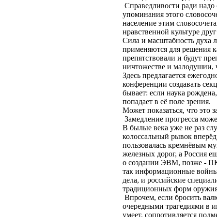
Справедливости ради надо с
упоминания этого словосоче
население этим словосочета
нравственной культуре друг 
Сила и масштабность духа 
применяются для решения к
препятствовали и будут пре
ничтожестве и малодушии, 
Здесь предлагается ежегодн
конференции создавать секц
бывает: если наука рождена
попадает в её поле зрения.
Может показаться, что это 
Замедление прогресса может
В былые века уже не раз слу
колоссальный рывок вперёд
пользовалась кремнёвым му
железных дорог, а Россия ещ
о создании ЭВМ, позже - ПК
так информационные войны 
дела, и российские специа
традиционных форм оружия
Впрочем, если бросить валю
очередными трагедиями в и
умеет, сопротивляется под