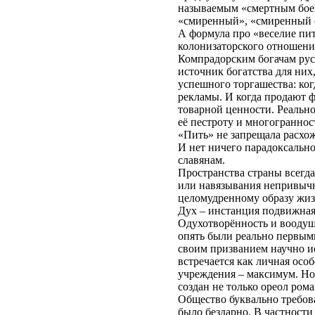
называемым «смертным боем
«смиренный», «смиренный о
А формула про «веселие пит
колонизаторского отношени
Компрадорским богачам русс
источник богатства для них
успешного торгашества: ког
рекламы. И когда продают ф
товарной ценности. Реально
её пестроту и многогранност
«Пить» не запрещала расхож
И нет ничего парадоксально
славянам.
Пространства страны всегда
или навязывания непривычн
целомудренному образу жиз
Дух – инстанция подвижная и
Одухотворённость и воодуш
опять были реально первым
своим призванием научно и
встречается как личная осо
учреждения – максимум. Но 
создан не только ореол ром
Общество буквально требова
было бездарно. В частности