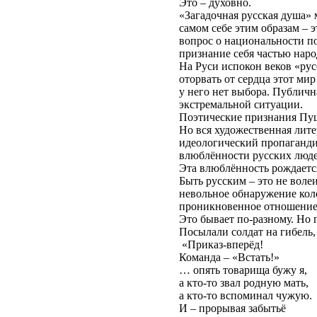
Это – духовно.
«Загадочная русская душа» 
самом себе этим образам – э
вопрос о национальности по
признание себя частью народ
На Руси испокон веков «рус
оторвать от сердца этот мир
у него нет выбора. Публичн
экстремальной ситуации.
Поэтические признания Пуш
Но вся художественная лите
идеологический пропаганди
влюблённости русских люде
Эта влюблённость рождаетс
Быть русским – это не воле
невольное обнаружение кол
проникновенное отношение 
Это бывает по-разному. Но 
Посылали солдат на гибель,
«Приказ-вперёд!
Команда – «Встать!»
… опять товарища бужу я,
а кто-то звал родную мать,
а кто-то вспоминал чужую.
И – прорывая забытьё