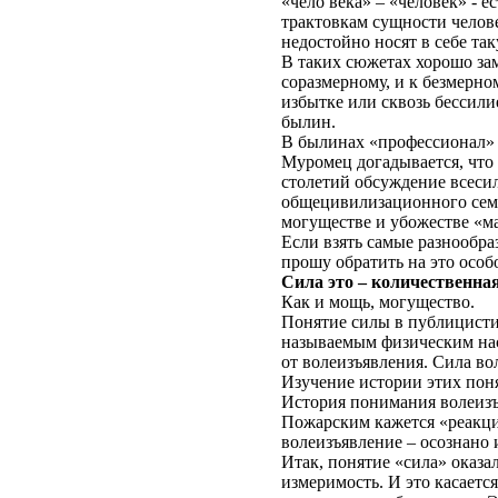
«чело века» – «человек» - е
трактовкам сущности челове
недостойно носят в себе та
В таких сюжетах хорошо зам
соразмерному, и к безмерно
избытке или сквозь бессили
былин.
В былинах «профессионал» 
Муромец догадывается, что 
столетий обсуждение всесил
общецивилизационного семин
могуществе и убожестве «м
Если взять самые разнообра
прошу обратить на это осо
Сила это – количественна
Как и мощь, могущество.
Понятие силы в публицисти
называемым физическим нас
от волеизъявления. Сила во
Изучение истории этих поня
История понимания волеизъ
Пожарским кажется «реакцие
волеизъявление – осознано 
Итак, понятие «сила» оказал
измеримость. И это касается