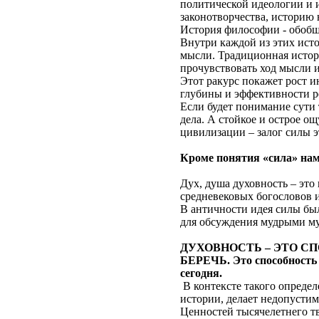
политической идеологии и 
законотворчества, историю
История философии - обобщ
Внутри каждой из этих исто
мысли. Традиционная истор
прочувствовать ход мысли и
Этот ракурс покажет рост и
глубины и эффективности р
Если будет понимание сути
дела. А стойкое и острое о
цивилизации – залог силы 
Кроме понятия «сила» нам
Дух, душа духовность – это
средневековых богословов и
В античности идея силы был
для обсуждения мудрыми м
ДУХОВНОСТЬ – ЭТО СП
БЕРЕЧЬ. Это способность 
сегодня.
В контексте такого определ
истории, делает недопустим
Ценностей тысячелетнего тв