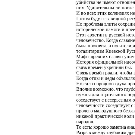
убийства не имеют отношения
них. Удивительны ли после
И во всех этих коллизиях н
Потом будут с завидной рег
Но проблема элиты сохрани
исторической памяти и пре
Этот архетип в русской ист
человечество. Когда славян
была проклята, а носители 
тоталитаризм Киевской Руси
Мифы древних славян уничт
История официальной идеоло
связь времён укрепили бы.
Связь времён рвали, чтобы 
Когда отцы и деды объявляю
Но сила народного духа проя
Вполне возможно, что глуб
нужны для тщательного подб
соседствует с несерьезным
человечности соседствует 
прочего малодушного безза
никакой практической воли
народов.
То есть: хорошо заметна ана
Разрыв между глубоким дре