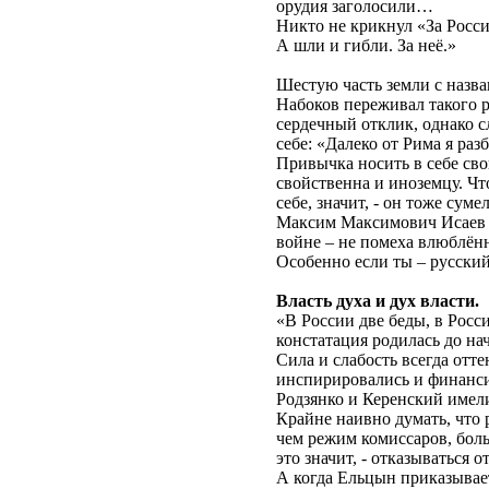
орудия заголосили…
Никто не крикнул «За Росс
А шли и гибли. За неё.»
Шестую часть земли с назва
Набоков переживал такого р
сердечный отклик, однако с
себе: «Далеко от Рима я ра
Привычка носить в себе св
свойственна и иноземцу. Чт
себе, значит, - он тоже суме
Максим Максимович Исаев в
войне – не помеха влюблён
Особенно если ты – русский
Власть духа и дух власти.
«В России две беды, в Росс
констатация родилась до на
Сила и слабость всегда отт
инспирировались и финанси
Родзянко и Керенский имели
Крайне наивно думать, что
чем режим комиссаров, боль
это значит, - отказываться
А когда Ельцын приказывает