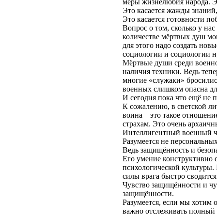
меры жизнелюбия народа. Эт
Это касается жажды знаний,
Это касается готовности по
Вопрос о том, сколько у нас
количестве мёртвых душ мог
для этого надо создать нов
социологии и социологии н
Мёртвые души среди военнос
наличия техники. Ведь тепе
многие «служаки» бросились
военных слишком опасна дл
И сегодня пока что ещё не 
К сожалению, в светской ли
воина – это такое отношени
страхам. Это очень архаичн
Интеллигентный военный че
Разумеется не персональны
Ведь защищённость и безопа
Его умение конструктивно о
психологической культуры.
силы врага быстро сводится
Чувство защищённости и чув
защищённости.
Разумеется, если мы хотим 
важно отслеживать полный 