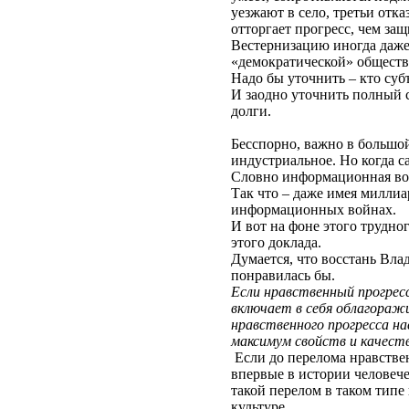
уезжают в село, третьи отк
отторгает прогресс, чем за
Вестернизацию иногда даж
«демократической» обществ
Надо бы уточнить – кто суб
И заодно уточнить полный с
долги.
Бесспорно, важно в большой
индустриальное. Но когда са
Словно информационная вой
Так что – даже имея миллиа
информационных войнах.
И вот на фоне этого трудн
этого доклада.
Думается, что восстань Вла
понравилась бы.
Если нравственный прогресс
включает в себя облагоражи
нравственного прогресса н
максимум свойств и качест
Если до перелома нравствен
впервые в истории человече
такой перелом в таком типе
культуре.