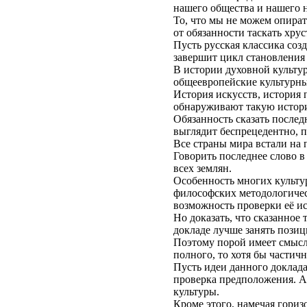
нашего общества и нашего н
То, что мы не можем опират
от обязанности таскать хру
Пусть русская классика соз
завершит цикл становления 
В истории духовной культур
общеевропейские культурные
История искусств, история
обнаруживают такую истор
Обязанность сказать после
выглядит беспрецедентно, п
Все страны мира встали на 
Говорить последнее слово в 
всех землян.
Особенность многих культур
философских методологическ
возможность проверки её и
Но доказать, что сказанное
докладе лучше занять позиц
Поэтому порой имеет смысл
полного, то хотя бы частичн
Пусть идеи данного доклад
проверка предположения. А
культуры.
Кроме этого, намечая гори