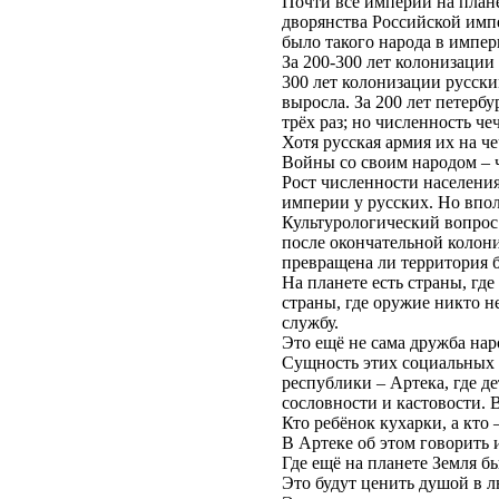
Почти все империи на плане
дворянства Российской имп
было такого народа в импер
За 200-300 лет колонизации
300 лет колонизации русск
выросла. За 200 лет петерб
трёх раз; но численность ч
Хотя русская армия их на ч
Войны со своим народом – 
Рост численности населения
империи у русских. Но впо
Культурологический вопрос
после окончательной коло
превращена ли территория 
На планете есть страны, гд
страны, где оружие никто н
службу.
Это ещё не сама дружба нар
Сущность этих социальных о
республики – Артека, где д
сословности и кастовости. 
Кто ребёнок кухарки, а кто 
В Артеке об этом говорить 
Где ещё на планете Земля б
Это будут ценить душой в 