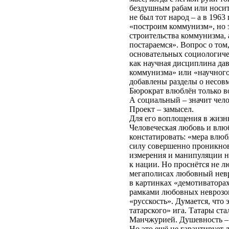
бездушным рабам или носит
не был тот народ – а в 196
«построим коммунизм», но 
строительства коммунизма, 
постараемся». Вопрос о том
основательных социологиче
как научная дисциплина да
коммунизма» или «научного 
добавлены разделы о несов
Бюрократ влюблён только во
А социальный – значит чел
Проект – замысел.
Для его воплощения в жизнь
Человеческая любовь и влюб
констатировать: «мера влюб
силу совершенно проникнов
измерения и манипуляции н
к нации. Но проснётся не 
мегаполисах любовный невр
в картинках «демотиваторах»
рамками любовных неврозов
«русскость». Думается, что
татарского» ига. Татары с
Манчжурией. Душевность – 
Но это ещё не гарантирует 