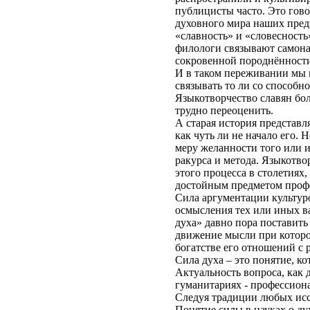
публицисты часто. Это гово
духовного мира наших предк
«славность» и «словесность»
филологи связывают самоназ
сокровенной породнённости 
И в таком переживании мы н
связывать то ли со способн
Языкотворчество славян бо
трудно переоценить.
А старая история представл
как чуть ли не начало его. 
меру желанности того или и
ракурса и метода. Языкотво
этого процесса в столетиях
достойным предметом проф
Сила аргументации культуро
осмысления тех или иных в
духа» давно пора поставить
движение мысли при котором
богатстве его отношений с 
Сила духа – это понятие, к
Актуальность вопроса, как 
гуманитариях - профессиона
Следуя традиции любых исс
Понятие силы в науках о ду