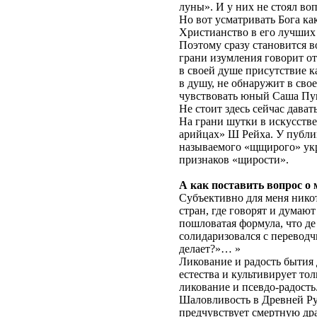
луны». И у них не стоял во
Но вот усматривать Бога как
Христианство в его лучших
Поэтому сразу становится в
грани изумления говорит от
в своей душе присутствие ка
в душу, не обнаружит в сво
чувствовать юный Саша Пуш
Не стоит здесь сейчас дават
На грани шутки в искусстве
арийцах» Ш Рейха. У публи
называемого «щщирого» укр
признаков «щирости».
А как поставить вопрос о 
Субъективно для меня нико
стран, где говорят и думаю
пошловатая формула, что де
солидаризовался с переводчи
делает?»… »
Ликование и радость бытия д
естества и культивирует то
ликование и псевдо-радость
Шаловливость в Древней Ру
предчувствует смертную др