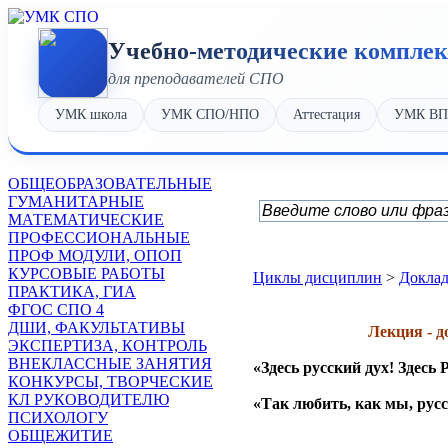
Учебно-методические компле
для преподавателей СПО
УМК школа
УМК СПО/НПО
Аттестация
УМК В
OБЩЕОБРАЗОВАТЕЛЬНЫЕ
ГУМАНИТАРНЫЕ
МАТЕМАТИЧЕСКИЕ
ПРОФЕССИОНАЛЬНЫЕ
ПРОФ МОДУЛИ, ОПОП
КУРСОВЫЕ РАБОТЫ
Циклы дисциплин
>
Доклад
ПРАКТИКА, ГИА
ФГОС СПО 4
ДШИ, ФАКУЛЬТАТИВЫ
Лекция - д
ЭКСПЕРТИЗА, КОНТРОЛЬ
ВНЕКЛАССНЫЕ ЗАНЯТИЯ
«Здесь русский дух! Здесь
КОНКУРСЫ, ТВОРЧЕСКИЕ
А.С.П
КЛ РУКОВОДИТЕЛЮ
«Так любить, как мы, ру
ПСИХОЛОГУ
Н.В. Г
ОБЩЕЖИТИЕ