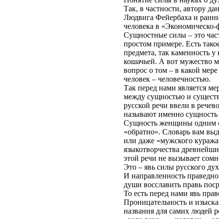
Так, в частности, автору д
Людвига Фейербаха и ранни
человека в «Экономическо-ф
Сущностные силы – это част
простом примере. Есть тако
предмета, так каменность у 
кошачьей. А вот мужество 
вопрос о том – в какой мер
человек – человечностью.
Так перед нами является ме
между сущностью и существ
русской речи ввели в речев
называют именно сущность 
Сущность женщины одним сл
«обратно». Словарь вам выд
или даже «мужского куража
языкотворчества древнейших
этой речи не вызывает сомн
Это – явь силы русского дух
И направленность праведног
души восславить правь поср
То есть перед нами явь прав
Проницательность и изыскан
названия для самих людей р