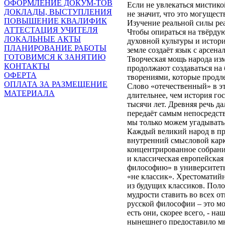
ОФОРМЛЕНИЕ ДОКУМ-ТОВ
Если не увлекаться мистико
ДОКЛАДЫ, ВЫСТУПЛЕНИЯ
не значит, что это могущест
ПОВЫШЕНИЕ КВАЛИФИК
Изучение реальной силы реа
АТТЕСТАЦИЯ УЧИТЕЛЯ
Чтобы опираться на твёрдую
ЛОКАЛЬНЫЕ АКТЫ
духовной культуры и истори
ПЛАНИРОВАНИЕ РАБОТЫ
земле создаёт язык с арсена
ГОТОВИМСЯ К ЗАНЯТИЮ
Творческая мощь народа из
КОНТАКТЫ
продолжают создаваться на
ОФЕРТА
творениями, которые продле
ОПЛАТА ЗА РАЗМЕЩЕНИЕ
Слово «отечественный» в э
МАТЕРИАЛА
длительнее, чем история го
тысячи лет. Древняя речь д
передаёт самым непосредств
мы только можем угадывать
Каждый великий народ в пр
внутренний смысловой карк
концентрированное собрание
и классическая европейска
философию» в университеты 
«не классик». Хрестоматий
из будущих классиков. Поло
мудрости ставить во всех о
русской философии – это м
есть они, скорее всего, - 
нынешнего предоставило мн