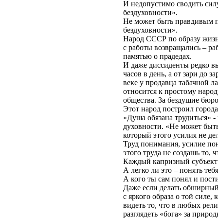
И недопустимо сводить сил
бездуховности».
Не может быть правдивым п
бездуховности».
Народ СССР по образу жизн
с работы возвращались – ра
памятью о прадедах.
И даже диссиденты редко вы
часов в день, а от зари до
веке у продавца табачной 
относится к простому народ
общества. За бездушие бюро
Этот народ построил города
«Душа обязана трудиться» -
духовности. «Не может быть
который этого усилия не д
Труд понимания, усилие по
этого труда не создашь то, 
Каждый капризный субъект 
А легко ли это – понять теб
А кого ты сам понял и пости
Даже если делать обширный 
с яркого образа о той силе,
видеть то, что в любых ре
разглядеть «бога» за приро