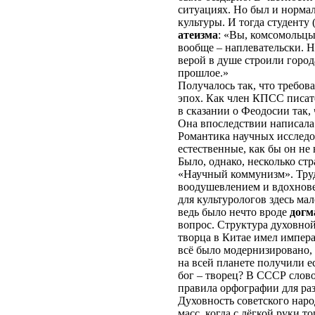
ситуациях. Но был и норма
культуры. И тогда студент
атеизма
: «Вы, комсомольцы
вообще – наплевательски. Но
верой в душе строили город
прошлое.»
Получалось так, что требов
эпох. Как член КПСС писат
в сказании о Феодосии так,
Она впоследствии написала 
Романтика научных исследо
естественные, как бы он не
Было, однако, несколько ст
«Научный коммунизм». Труд
воодушевлением и вдохнове
для культурологов здесь ма
ведь было нечто вроде
догм
вопрос. Структура духовно
творца в Китае имел импера
всё было модернизировано, 
на всей планете получили е
бог – творец? В СССР слов
правила орфографии для раз
Духовность советского наро
масс, когда с лёгкой руки