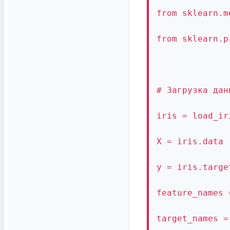
from sklearn.m
from sklearn.p
# Загрузка дан
iris = load_ir
X = iris.data
y = iris.targe
feature_names 
target_names =