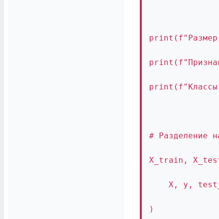
print(f"Размер
print(f"Призна
print(f"Классы
# Разделение н
X_train, X_tes
    X, y, test
)