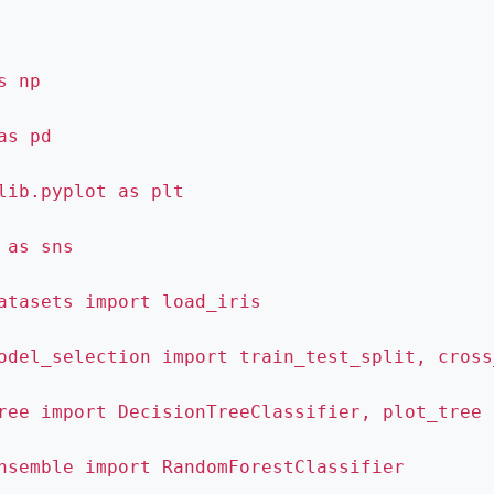
s np
as pd
lib.pyplot as plt
 as sns
atasets import load_iris
odel_selection import train_test_split, cross
ree import DecisionTreeClassifier, plot_tree
nsemble import RandomForestClassifier