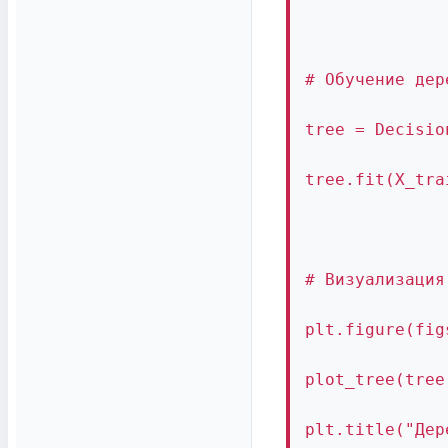
# Обучение дер
tree = Decisio
tree.fit(X_tra
# Визуализация
plt.figure(fig
plot_tree(tree
plt.title("Дер