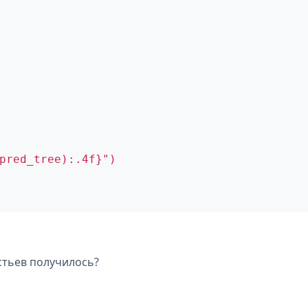
pred_tree):.4f}")
стьев получилось?