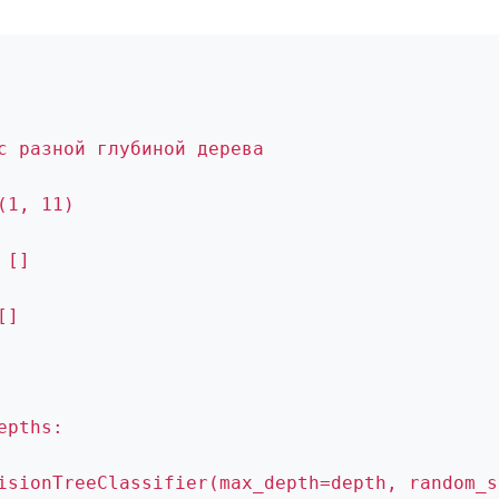
с разной глубиной дерева
(1, 11)
 []
[]
epths:
isionTreeClassifier(max_depth=depth, random_s