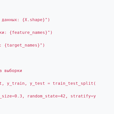
 данных: {X.shape}")
ки: {feature_names}")
: {target_names}")
а выборки
t, y_train, y_test = train_test_split(
_size=0.3, random_state=42, stratify=y