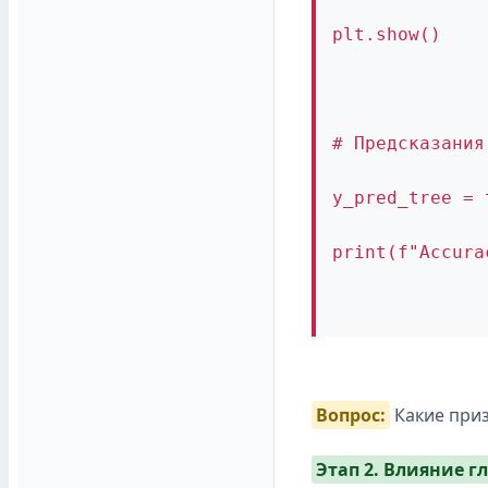
plt.show()
# Предсказания
y_pred_tree = 
print(f"Accura
Вопрос:
Какие приз
Этап 2. Влияние г