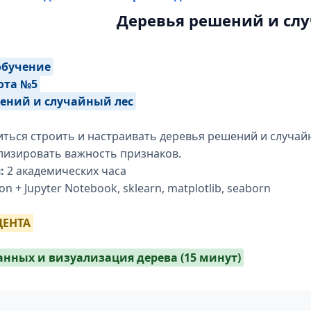
Деревья решений и сл
обучение
ота №5
шений и случайный лес
ться строить и настраивать деревья решений и случайн
лизировать важность признаков.
:
2 академических часа
n + Jupyter Notebook, sklearn, matplotlib, seaborn
ДЕНТА
данных и визуализация дерева (15 минут)