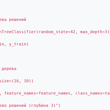
ева решений
nTreeClassifier(random_state=42, max_depth=3)
in, y_train)
 дерева
size=(16, 10))
, feature_names=feature_names, class_names=ta
ево решений (глубина 3)")