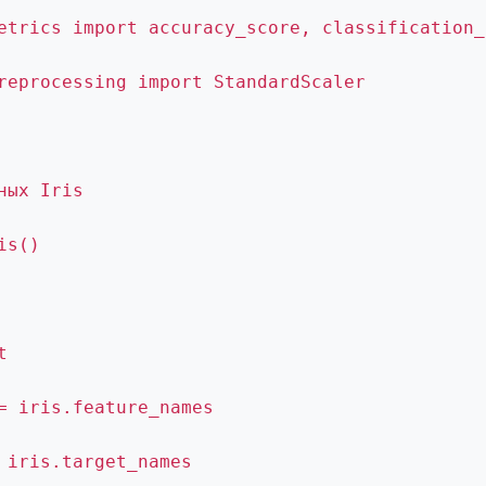
etrics import accuracy_score, classification_
reprocessing import StandardScaler
ных Iris
is()
t
= iris.feature_names
 iris.target_names