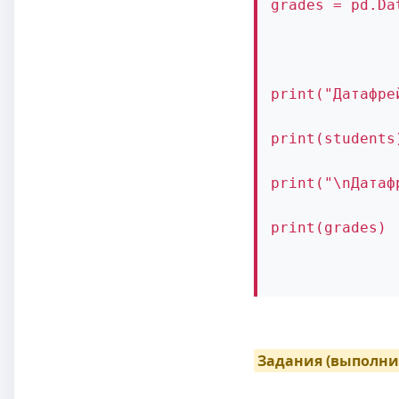
grades = pd.Da
print("Датафре
print(students
print("\nДатаф
print(grades)
Задания (выполни