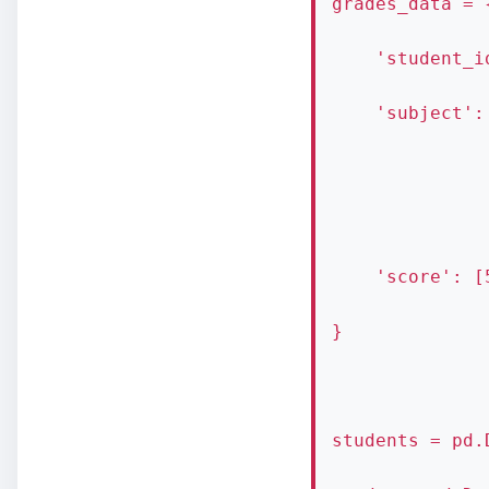
grades_data = 
    'student_i
    'subject':
              
              
    'score': [
}
students = pd.