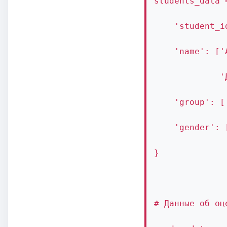
students_data 
    'student_i
    'name': ['
             '
    'group': [
    'gender': 
}
# Данные об оц