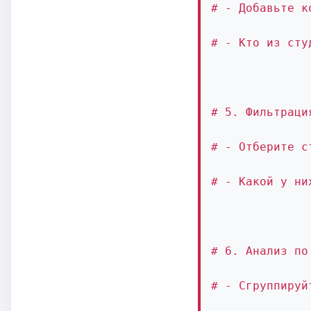
# - Добавьте к
# - Кто из сту
# 5. Фильтраци
# - Отберите с
# - Какой у ни
# 6. Анализ по
# - Сгруппируй