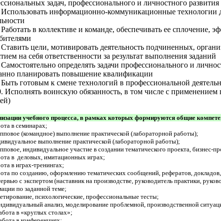
ссиональных задач, профессионального и личностного развития
 Использовать информационно-коммуникационные технологии 
льности
 Работать в коллективе и команде, обеспечивать ее сплочение, э
бителями
 Ставить цели, мотивировать деятельность подчиненных, органи
тием на себя ответственности за результат выполнения заданий
 Самостоятельно определять задачи профессионального и личнос
анно планировать повышение квалификации
 Быть готовым к смене технологий в профессиональной деятель
. Исполнять воинскую обязанность, в том числе с применением
ей)
зации учебного процесса, в рамках которых формируются общие компете
ота в семинарах;
пповое (командное) выполнение практической (лабораторной работы);
ивидуальное выполнение практической (лабораторной работы);
пповое, индивидуальное участие в создании тематического проекта, бизнес-пр
ота в деловых, имитационных играх;
ота в играх-тренингах;
ота по созданию, оформлению тематических сообщений, рефератов, докладов,
ервью с экспертом (наставник на производстве, руководитель практики, руков
ации по заданной теме;
етирование, психологические, профессиональные тесты;
дивидуальный анализ, моделирование проблемной, производственной ситуац
бота в «круглых столах»;
бота в конференциях;