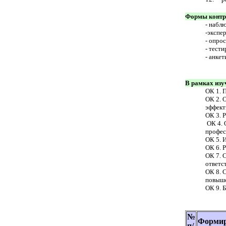
Формы контр
- набл
-экспе
- опрос
- тест
- анке
В рамках изу
ОК 1. 
ОК 2. 
эффект
ОК 3. 
ОК 4. 
профес
ОК 5. 
ОК 6. 
ОК 7. 
ответс
ОК 8. 
повыше
ОК 9. 
№
Формир
п/