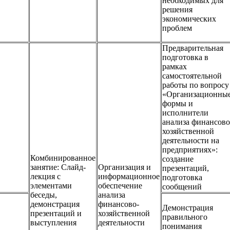
необходимых для
решения
экономических
проблем
Предварительная
подготовка в
рамках
самостоятельной
работы по вопросу
«Организационны
формы и
исполнители
анализа финансово
хозяйственной
деятельности на
предприятиях»:
Комбинированное
создание
занятие: Слайд-
Организация и
презентаций,
лекция с
информационное
подготовка
элементами
обеспечение
сообщений
беседы,
анализа
демонстрация
финансово-
Демонстрация
презентаций и
хозяйственной
правильного
выступления
деятельности
понимания