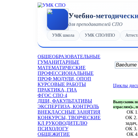
Учебно-методическ
для преподавателей СПО
УМК школа
УМК СПО/НПО
Аттест
OБЩЕОБРАЗОВАТЕЛЬНЫЕ
ГУМАНИТАРНЫЕ
МАТЕМАТИЧЕСКИЕ
ПРОФЕССИОНАЛЬНЫЕ
ПРОФ МОДУЛИ, ОПОП
КУРСОВЫЕ РАБОТЫ
Циклы дис
ПРАКТИКА, ГИА
ФГОС СПО 4
ДШИ, ФАКУЛЬТАТИВЫ
Выпускник по
ЭКСПЕРТИЗА, КОНТРОЛЬ
отраслям)», 
ВНЕКЛАССНЫЕ ЗАНЯТИЯ
ОК 1.
КОНКУРСЫ, ТВОРЧЕСКИЕ
ОК 2.
КЛ РУКОВОДИТЕЛЮ
задач
ПСИХОЛОГУ
ОК 3.
ОБЩЕЖИТИЕ
ОК 4.