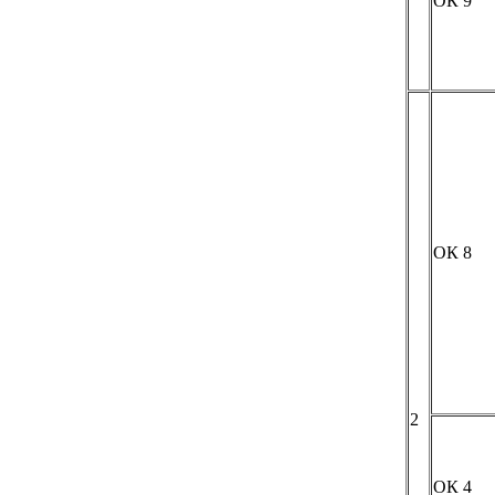
ОК 9
ОК 8
2
ОК 4