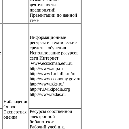
деятельности
предприятий
Презентации по данной
теме
Информационные
ресурсы и технические
средства обучения
е
Использование ресурсов
сети Интернет:
www.ecsocman.edu.ru
-
http://www.aup.ru
http://www1.minfin.ru/ru
http://www.economy.gov.ru
http://www.gks.ru/
http://ru.wikipedia.org
http://www.radas.ru
Наблюдение
Опрос
Ресурсы собственной
Экспертная
электронной
оценка
библиотеки:
Рабочий учебник.