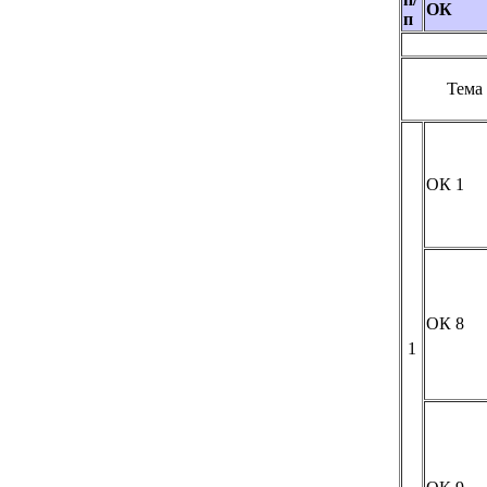
ОК
п
Тема
ОК 1
ОК 8
1