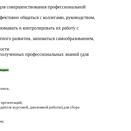
для совершенствования профессиональной
ффективно общаться с коллегами, руководством,
зовывать и контролировать их работу с
тного развития, заниматься самообразованием,
ности
 полученных профессиональных знаний (для
нции:
оекта;
 презентаций;
одитель курсовой, дипломной работы) для сбора
ии;