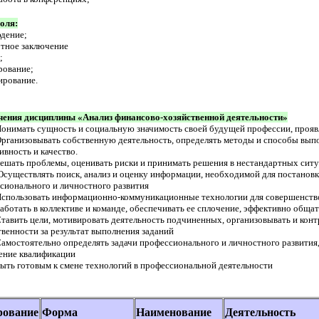
оля:
юдение;
ртное заключение
;
ирование;
тирование.
чения дисциплины «Анализ финансово-хозяйственной деятельности»
Понимать сущность и социальную значимость своей будущей профессии, прояв
Организовывать собственную деятельность, определять методы и способы вып
ивность и качество.
Решать проблемы, оценивать риски и принимать решения в нестандартных ситу
Осуществлять поиск, анализ и оценку информации, необходимой для постанов
сионального и личностного развития
Использовать информационно-коммуникационные технологии для совершенств
Работать в коллективе и команде, обеспечивать ее сплочение, эффективно обща
Ставить цели, мотивировать деятельность подчиненных, организовывать и конт
твенности за результат выполнения заданий
Самостоятельно определять задачи профессионального и личностного развития
ние квалификации
Быть готовым к смене технологий в профессиональной деятельности
ование
Форма
Наименование
Деятельность