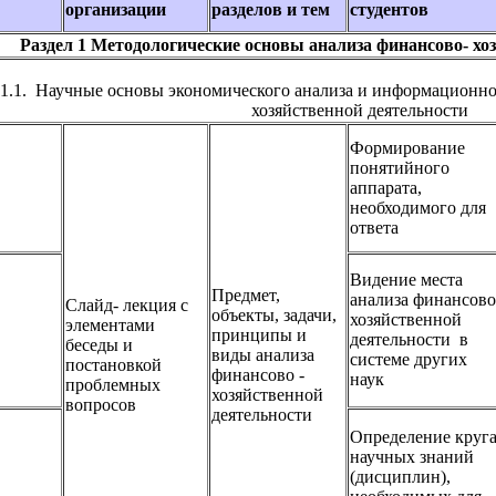
организации
разделов и тем
студентов
Раздел 1 Методологические основы анализа финансово- хо
 1.1. Научные основы экономического анализа и информационно
хозяйственной деятельности
Формирование
понятийного
аппарата,
необходимого для
ответа
Видение места
Предмет,
анализа финансово
Слайд- лекция с
объекты, задачи,
хозяйственной
элементами
принципы и
деятельности в
беседы и
виды анализа
системе других
постановкой
финансово -
наук
проблемных
хозяйственной
вопросов
деятельности
Определение круг
научных знаний
(дисциплин),