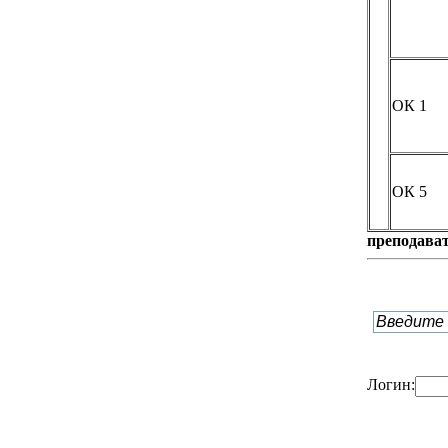
ОК 1
ОК 5
преподава
Логин: