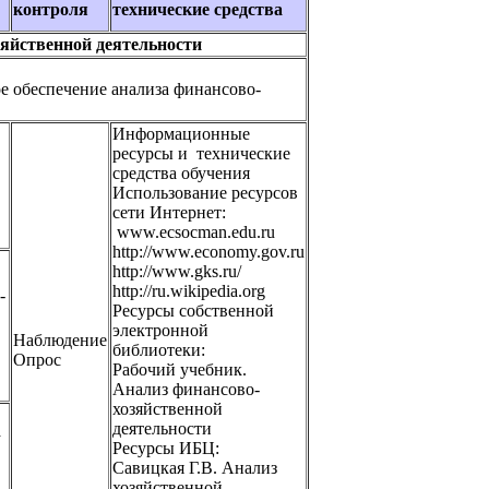
контроля
технические средства
зяйственной деятельности
е обеспечение анализа финансово-
Информационные
ресурсы и технические
средства обучения
Использование ресурсов
сети Интернет:
www.ecsocman.edu.ru
http://www.economy.gov.ru
http://www.gks.ru/
http://ru.wikipedia.org
-
Ресурсы собственной
электронной
Наблюдение
библиотеки:
Опрос
Рабочий учебник.
Анализ финансово-
хозяйственной
деятельности
а
Ресурсы ИБЦ:
Савицкая Г.В. Анализ
хозяйственной