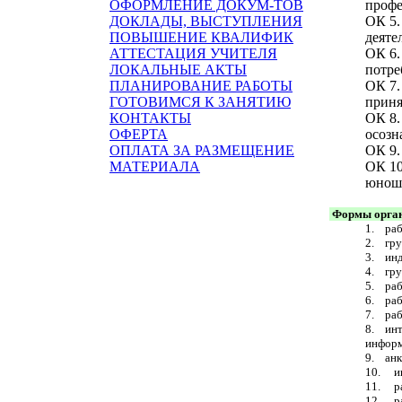
ОФОРМЛЕНИЕ ДОКУМ-ТОВ
профе
ДОКЛАДЫ, ВЫСТУПЛЕНИЯ
ОК 5.
ПОВЫШЕНИЕ КВАЛИФИК
деяте
АТТЕСТАЦИЯ УЧИТЕЛЯ
ОК 6.
ЛОКАЛЬНЫЕ АКТЫ
потре
ПЛАНИРОВАНИЕ РАБОТЫ
ОК 7.
ГОТОВИМСЯ К ЗАНЯТИЮ
приня
КОНТАКТЫ
ОК 8.
ОФЕРТА
осозн
ОПЛАТА ЗА РАЗМЕЩЕНИЕ
ОК 9.
МАТЕРИАЛА
ОК 10
юнош
Формы органи
1. раб
2. гру
3. инд
4. гру
5. раб
6. раб
7. раб
8. инт
информ
9. анк
10. ин
11. ра
12. ра