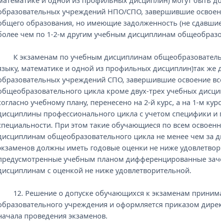
математике и одной из профильных дисциплин) могут быть 
образовательных учреждений НПО/СПО, завершившие освоени
общего образования, но имеющие задолженность (не сдавши
более чем по 1-2-м другим учебным дисциплинам общеобразо
К экзаменам по учебным дисциплинам общеобразовательн
языку, математике и одной из профильных дисциплин)так же
образовательных учреждений СПО, завершившие освоение вс
общеобразовательного цикла кроме двух-трех учебных дисцип
согласно учебному плану, перенесено на 2-й курс, а на 1-м к
дисциплины профессионального цикла с учетом специфики и
специальности. При этом такие обучающиеся по всем освоен
дисциплинам общеобразовательного цикла не менее чем за д
экзаменов должны иметь годовые оценки не ниже удовлетвори
предусмотренные учебным планом дифференцированные зач
дисциплинам с оценкой не ниже удовлетворительной.
12. Решение о допуске обучающихся к экзаменам принимае
образовательного учреждения и оформляется приказом директ
начала проведения экзаменов.