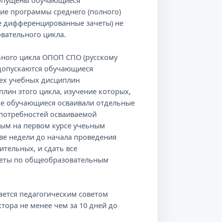
допущены обучающиеся
е программы среднего (полного)
е дифференцированные зачеты) не
вательного цикла.
ого цикла ОПОП СПО (русскому
 допускаются обучающиеся
ех учебных дисциплин
лин этого цикла, изучение которых,
урсе обучающиеся осваивали отдельные
 потребностей осваиваемой
ным на первом курсе учеьным
ве недели до начала проведения
тельных, и сдать все
еты по общеобразовательным
тся педагогическим советом
ора не менее чем за 10 дней до