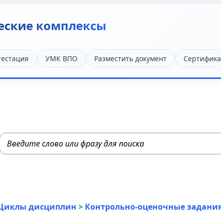
еские комплексы
тестация
УМК ВПО
Разместить документ
Сертифика
Циклы дисциплин
>
Контрольно-оценочные задани