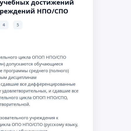
 учебных достижений
чреждений НПО/СПО
4
5
ельного цикла ОПОП НПО/СПО
лин) допускаются обучающиеся
 программы среднего (полного)
бным дисциплинам
и сдавшие все дифференцированные
 удовлетворительных, и сдавшие все
тельного цикла ОПОП НПО/СПО,
творительной.
овательного учреждения к
икла ОПО НПО/СПО (русскому языку,