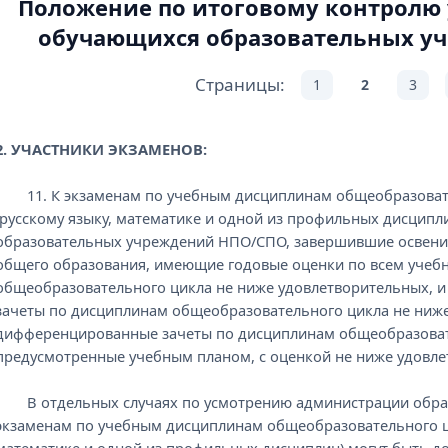
Положение по итоговому контролю
обучающихся образовательных у
Страницы:
1
2
3
2. УЧАСТНИКИ ЭКЗАМЕНОВ:
11. К экзаменам по учебным дисциплинам общеобразоват
(русскому языку, математике и одной из профильных дисцип
образовательных учреждений НПО/СПО, завершившие освение
общего образования, имеющие годовые оценки по всем уче
общеобразовательного цикла не ниже удовлетворительных, 
зачеты по дисциплинам общеобразовательного цикла не ниже
дифференцированные зачеты по дисциплинам общеобразова
предусмотренные учебным планом, с оценкой не ниже удовле
В отдельных случаях по усмотрению администрации образ
экзаменам по учебным дисциплинам общеобразовательного ц