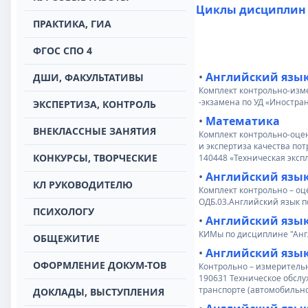
Циклы дисциплин
ПРАКТИКА, ГИА
ФГОС СПО 4
•
Aнглийский язы
ДШИ, ФАКУЛЬТАТИВЫ
Комплект контрольно-изм
-экзамена по УД «Иностр
ЭКСПЕРТИЗА, КОНТРОЛЬ
•
Mатематика
ВНЕКЛАССНЫЕ ЗАНЯТИЯ
Комплект контрольно-оце
и экспертиза качества по
КОНКУРСЫ, ТВОРЧЕСКИЕ
140448 «Техническая эксп
•
Английский язы
КЛ РУКОВОДИТЕЛЮ
Комплект контрольно – о
ОДБ.03.Английский язык п
ПСИХОЛОГУ
•
Английский язы
КИМы по дисциплине "Англ
ОБЩЕЖИТИЕ
•
Английский язы
ОФОРМЛЕНИЕ ДОКУМ-ТОВ
Контрольно – измеритель
190631 Техническое обслу
транспорте (автомобильно
ДОКЛАДЫ, ВЫСТУПЛЕНИЯ