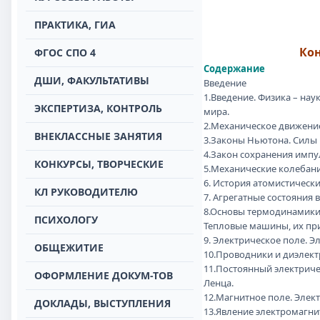
ПРАКТИКА, ГИА
Кон
ФГОС СПО 4
Содержание
ДШИ, ФАКУЛЬТАТИВЫ
Введение
1.Введение. Физика – на
ЭКСПЕРТИЗА, КОНТРОЛЬ
мира.
2.Механическое движени
ВНЕКЛАССНЫЕ ЗАНЯТИЯ
3.Законы Ньютона. Силы в
4.Закон сохранения импу
КОНКУРСЫ, ТВОРЧЕСКИЕ
5.Механические колебани
6. История атомистическ
КЛ РУКОВОДИТЕЛЮ
7. Агрегатные состояни
8.Основы термодинамики:
ПСИХОЛОГУ
Тепловые машины, их п
9. Электрическое поле. 
ОБЩЕЖИТИЕ
10.Проводники и диэлек
11.Постоянный электричес
ОФОРМЛЕНИЕ ДОКУМ-ТОВ
Ленца.
12.Магнитное поле. Элек
ДОКЛАДЫ, ВЫСТУПЛЕНИЯ
13.Явление электромагн