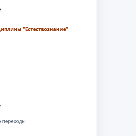
е
иплины "Естествознание"
и
е переходы