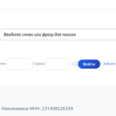
гин:
Пароль:
•
Забыли 
а Николаевна ИНН: 231408226339