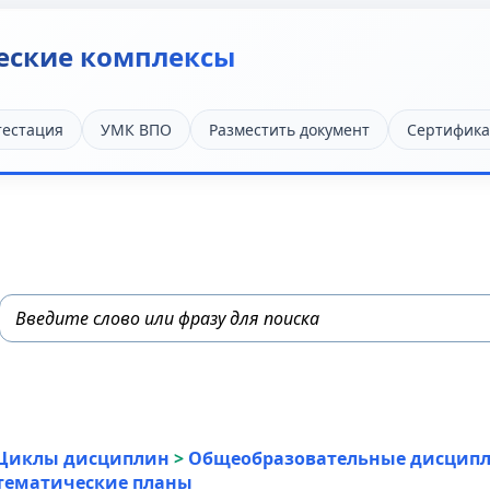
еские комплексы
тестация
УМК ВПО
Разместить документ
Сертифика
Циклы дисциплин
>
Общеобразовательные дисцип
тематические планы