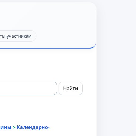
ты участникам
лины
>
Календарно-