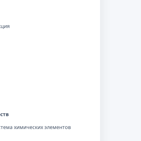
кция
ств
истема химических элементов