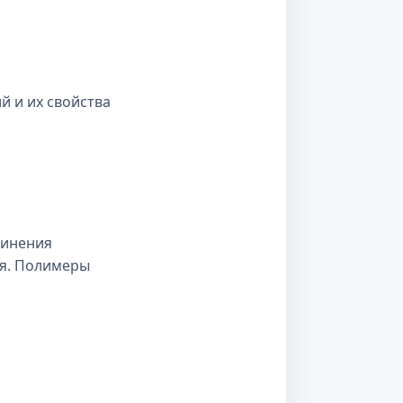
й и их свойства
динения
ия. Полимеры