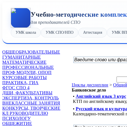
Учебно-методические компле
для преподавателей СПО
УМК школа
УМК СПО/НПО
Аттестация
УМК В
OБЩЕОБРАЗОВАТЕЛЬНЫЕ
ГУМАНИТАРНЫЕ
МАТЕМАТИЧЕСКИЕ
ПРОФЕССИОНАЛЬНЫЕ
ПРОФ МОДУЛИ, ОПОП
КУРСОВЫЕ РАБОТЫ
ПРАКТИКА, ГИА
Циклы дисциплин
>
Общий 
ФГОС СПО 4
Банковское дело
ДШИ, ФАКУЛЬТАТИВЫ
•
Английский язык 3 курс
ЭКСПЕРТИЗА, КОНТРОЛЬ
КТП по английскому языку,
ВНЕКЛАССНЫЕ ЗАНЯТИЯ
КОНКУРСЫ, ТВОРЧЕСКИЕ
•
Русский язык и культур
КЛ РУКОВОДИТЕЛЮ
Календарно-тематический п
ПСИХОЛОГУ
ОБЩЕЖИТИЕ