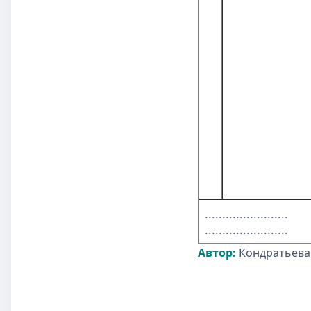
........................
........................
Автор:
Кондратьева