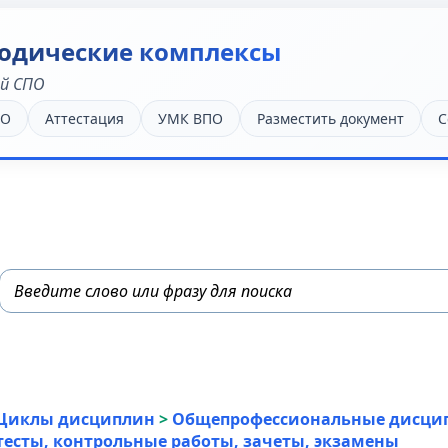
одические комплексы
ей СПО
ПО
Аттестация
УМК ВПО
Разместить документ
С
Циклы дисциплин
>
Общепрофессиональные дисци
тесты, контрольные работы, зачеты, экзамены