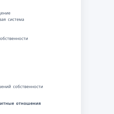
щение
вая система
собственности
шений собственности
дитные отношения