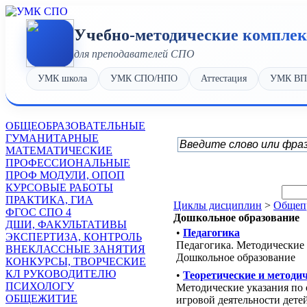
Учебно-методические компле
для преподавателей СПО
УМК школа
УМК СПО/НПО
Аттестация
УМК В
OБЩЕОБРАЗОВАТЕЛЬНЫЕ
ГУМАНИТАРНЫЕ
МАТЕМАТИЧЕСКИЕ
ПРОФЕССИОНАЛЬНЫЕ
ПРОФ МОДУЛИ, ОПОП
КУРСОВЫЕ РАБОТЫ
ПРАКТИКА, ГИА
Циклы дисциплин
>
Общеп
ФГОС СПО 4
Дошкольное образование
ДШИ, ФАКУЛЬТАТИВЫ
•
Педагогика
ЭКСПЕРТИЗА, КОНТРОЛЬ
Педагогика. Методические 
ВНЕКЛАССНЫЕ ЗАНЯТИЯ
Дошкольное образование
КОНКУРСЫ, ТВОРЧЕСКИЕ
КЛ РУКОВОДИТЕЛЮ
•
Теоретические и методич
ПСИХОЛОГУ
Методические указания по 
ОБЩЕЖИТИЕ
игровой деятельности дете