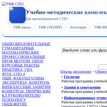
Учебно-методические компле
для преподавателей СПО
УМК школа
УМК СПО/НПО
Аттестация
УМК В
OБЩЕОБРАЗОВАТЕЛЬНЫЕ
ГУМАНИТАРНЫЕ
МАТЕМАТИЧЕСКИЕ
ПРОФЕССИОНАЛЬНЫЕ
ПРОФ МОДУЛИ, ОПОП
КУРСОВЫЕ РАБОТЫ
ПРАКТИКА, ГИА
Циклы дисциплин
>
Общеп
ФГОС СПО 4
•
Геология
ДШИ, ФАКУЛЬТАТИВЫ
Рабочая программа учебно
ЭКСПЕРТИЗА, КОНТРОЛЬ
ВНЕКЛАССНЫЕ ЗАНЯТИЯ
•
Здания и сооружения
КОНКУРСЫ, ТВОРЧЕСКИЕ
Рабочая программа учебно
КЛ РУКОВОДИТЕЛЮ
•
Информационные технол
ПСИХОЛОГУ
Рабочая программа учебно
ОБЩЕЖИТИЕ
специальность 120714 «Зе