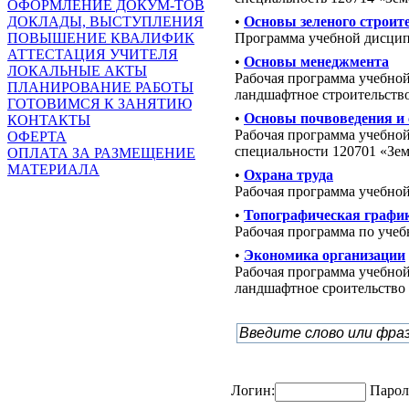
ОФОРМЛЕНИЕ ДОКУМ-ТОВ
•
Основы зеленого строит
ДОКЛАДЫ, ВЫСТУПЛЕНИЯ
Программа учебной дисцип
ПОВЫШЕНИЕ КВАЛИФИК
АТТЕСТАЦИЯ УЧИТЕЛЯ
•
Основы менеджмента
ЛОКАЛЬНЫЕ АКТЫ
Рабочая программа учебно
ПЛАНИРОВАНИЕ РАБОТЫ
ландшафтное строительств
ГОТОВИМСЯ К ЗАНЯТИЮ
•
Основы почвоведения и 
КОНТАКТЫ
Рабочая программа учебно
ОФЕРТА
специальности 120701 «Зе
ОПЛАТА ЗА РАЗМЕЩЕНИЕ
МАТЕРИАЛА
•
Охрана труда
Рабочая программа учебно
•
Топографическая графи
Рабочая программа по уче
•
Экономика организации
Рабочая программа учебной
ландшафтное сроительство
Логин:
Парол