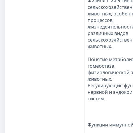
Физиологические 
сельскохозяйстве
животных; особен
процессов
жизнедеятельност
различных видов
сельскохозяйстве
животных.
Понятие метаболи
гомеостаза,
физиологической 
животных.
Регулирующие фун
нервной и эндокр
систем.
Функции иммунной