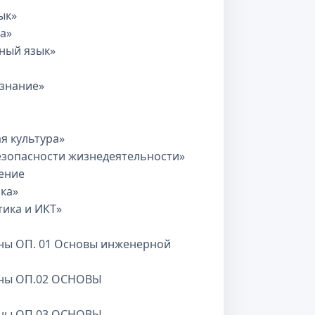
ык»
а»
ный язык»
знание»
я культура»
езопасности жизнедеятельности»
ение
ка»
ика и ИКТ»
ны ОП. 01 Основы инженерной
ины ОП.02 ОСНОВЫ
ины ОП.03 ОСНОВЫ