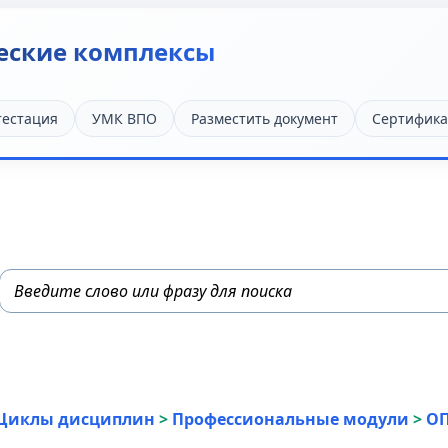
еские комплексы
тестация
УМК ВПО
Разместить документ
Сертифика
Циклы дисциплин
>
Профессиональные модули
>
О