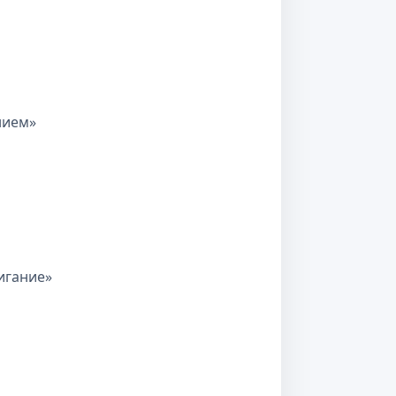
нием»
игание»