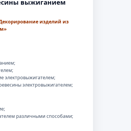
весины выжиганием
«Декорирование изделий из
ем»
анием;
телем;
ие электровыжигателем;
ревесины электровыжигателем;
е;
ателем различными способами;