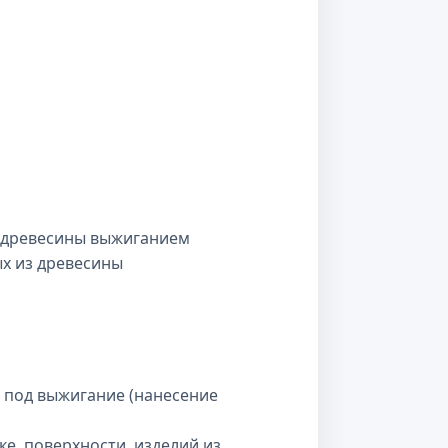
з древесины выжиганием
х из древесины
 под выжигание (нанесение
ке поверхности изделий из