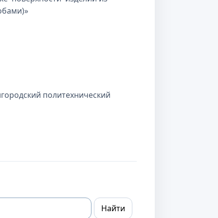
обами)»
лгородский политехнический