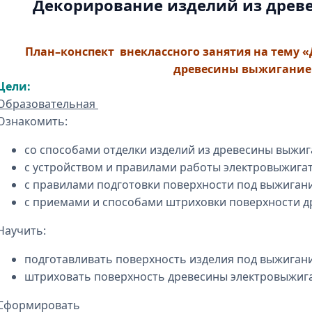
Декорирование изделий из дре
План–конспект внеклассного занятия на тему 
древесины выжигани
Цели:
Образовательная
Ознакомить:
со способами отделки изделий из древесины выжиг
с устройством и правилами работы электровыжига
с правилами подготовки поверхности под выжиган
с приемами и способами штриховки поверхности д
Научить:
подготавливать поверхность изделия под выжигани
штриховать поверхность древесины электровыжиг
Сформировать