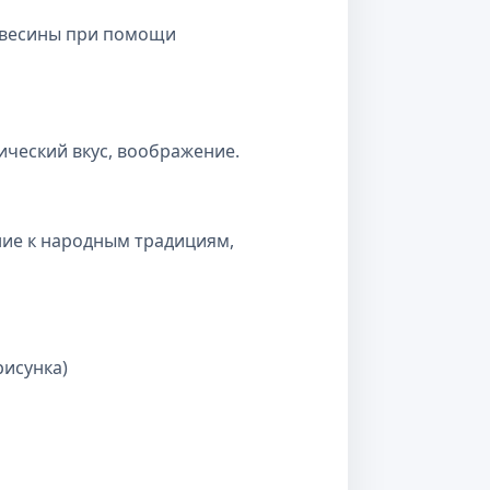
евесины при помощи
ческий вкус, воображение.
ние к народным традициям,
рисунка)