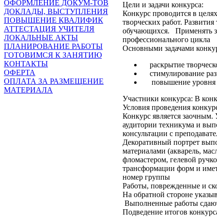
ОФОРМЛЕНИЕ ДОКУМ-ТОВ
Цели и задачи конкурса:
ДОКЛАДЫ, ВЫСТУПЛЕНИЯ
Конкурс проводится в целя
ПОВЫШЕНИЕ КВАЛИФИК
творческих работ. Развития
АТТЕСТАЦИЯ УЧИТЕЛЯ
обучающихся. Применять з
ЛОКАЛЬНЫЕ АКТЫ
профессионального цикла
ПЛАНИРОВАНИЕ РАБОТЫ
Основными задачами конкур
ГОТОВИМСЯ К ЗАНЯТИЮ
КОНТАКТЫ
раскрытие творческо
ОФЕРТА
стимулирование разви
ОПЛАТА ЗА РАЗМЕЩЕНИЕ
повышение уровня п
МАТЕРИАЛА
Участники конкурса: В кон
Условия проведения конкурс
Конкурс является заочным. 
аудитории техникума и вып
консультации с преподават
Декоративный портрет вып
материалами (акварель, мас
фломастером, гелевой ручк
трансформации форм и имет
номер группы
Работы, поврежденные и ск
На обратной стороне указыв
Выполненные работы сдают
Подведение итогов конкурс