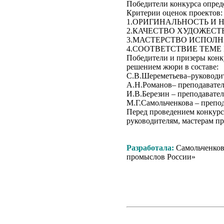
Победители конкурса опред
Критерии оценок проектов:
1.ОРИГИНАЛЬНОСТЬ И Н
2.КАЧЕСТВО ХУДОЖЕСТ
3.МАСТЕРСТВО ИСПОЛНЕНИ
4.СООТВЕТСТВИЕ ТЕМЕ К
Победители и призеры конк
решением жюри в составе:
С.В.Шереметьева–руковод
А.Н.Романов– преподавате
И.В.Березин – преподават
М.Г.Самольченкова – преп
Перед проведением конкурс
руководителям, мастерам п
Разработала:
Самольченков
промыслов России»