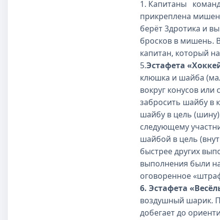
1. Капитаны
команд 
прикреплена мишень
берёт 3дротика и в
бросков в мишень. 
капитан, который н
5.
Эстафета «Хоккей
клюшка и шайба (ма
вокруг конусов или 
забросить шайбу в к
шайбу в цель (шину)
следующему участник
шайбой в цель (внут
быстрее других вып
выполнения были на
оговоренное «штрафн
6. Эстафета «Весё
воздушный шарик. П
добегает до ориенти