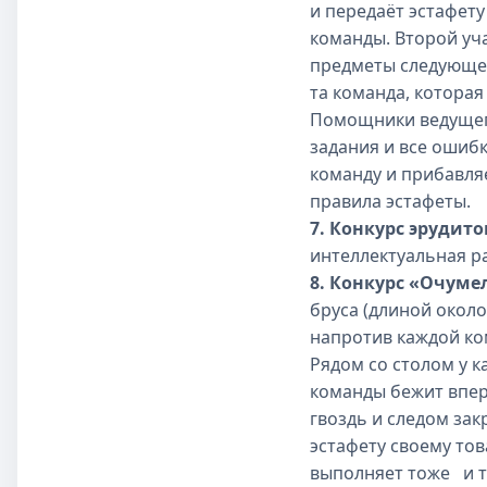
и передаёт эстафету
команды. Второй уча
предметы следующем
та команда, которая
Помощники ведущего
задания и все ошибк
команду и прибавля
правила эстафеты.
7. Конкурс эрудито
интеллектуальная р
8. Конкурс «Очуме
бруса (длиной около
напротив каждой ко
Рядом со столом у 
команды бежит вперё
гвоздь и следом зак
эстафету своему тов
выполняет тоже и т.