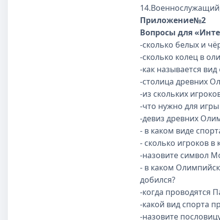
14.Военнослужащий, д
Приложение№2
Вопросы для «Инт
-сколько белых и ч
-сколько колец в о
-как называется вид
-столица древних О
-из скольких игроко
-что нужно для игры
-девиз древних Оли
- в каком виде спор
- сколько игроков в
-назовите символ М
- в каком Олимпийс
добился?
-когда проводятся 
-какой вид спорта п
-назовите пословицу