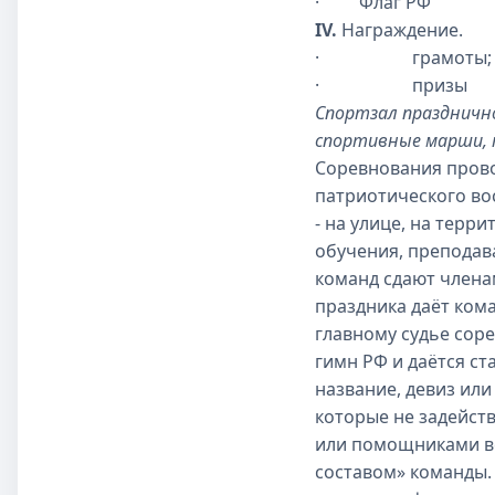
·
Флаг РФ
IV.
Награждение.
·
грамоты;
·
призы
Спортзал празднично
спортивные марши,
Соревнования прово
патриотического во
- на улице, на терр
обучения, преподав
команд сдают члена
праздника даёт ком
главному судье сор
гимн РФ и даётся с
название, девиз или
которые не задейст
или помощниками ве
составом» команды.