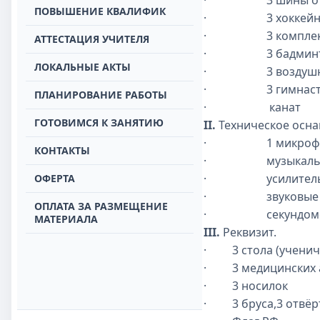
·
3 шины о
ПОВЫШЕНИЕ КВАЛИФИК
·
3 хоккей
·
3 компле
АТТЕСТАЦИЯ УЧИТЕЛЯ
·
3 бадмин
ЛОКАЛЬНЫЕ АКТЫ
·
3 воздуш
·
3 гимнас
ПЛАНИРОВАНИЕ РАБОТЫ
·
канат
ГОТОВИМСЯ К ЗАНЯТИЮ
II.
Техническое осн
·
1 микроф
КОНТАКТЫ
·
музыкаль
·
усилител
ОФЕРТА
·
звуковые
ОПЛАТА ЗА РАЗМЕЩЕНИЕ
·
секундом
МАТЕРИАЛА
III.
Реквизит.
·
3 стола (ученич
·
3 медицинских
·
3 носилок
·
3 бруса,3 отвё