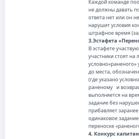
Каждой команде пооч
не должны давать по
ответа нет или он н
нарушит условия кон
штрафное время (за
3.Эстафета «Перен
В эстафете участвую
участники стоят на 
условно«раненого» 
до места, обозначен
(где указано условн
раненому
и возвращ
выполняется на вре
задание без наруше
прибавляет заранее
одинаковое задание
переноске «раненог
4. Конкурс капитан