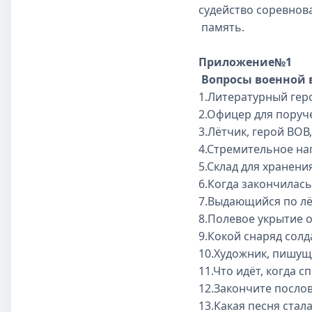
судейство соревнов
память.
Приложение№1
Вопросы военной
1.Литературный геро
2.Офицер для поручений,
3.Лётчик, герой ВОВ, п
4.Стремительное нападе
5.Склад для хранения ору
6.Когда закончилась Втор
7.Выдающийся по лётном
8.Полевое укрытие от пуль 
9.Кокой снаряд солдаты
10.Художник, пишущий ка
11.Что идёт, когда спит сол
12.Закончите посло
13.Какая песня стала ле