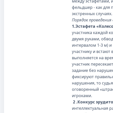
между эстафетами, 
фельдшер - как для 
экстренных случаях.
Порядок проведения 
1.Эстафета «Колес
участника каждой ко
двумя руками, обвод
интервалом 1-3 м) 
участнику и встают в
выполняется на врем
участник пересекае
задание без наруше
фиксируют правильн
нарушения, то судь
оговоренный «штраф
игроками.
2 .Конкурс эрудито
интеллектуальная р