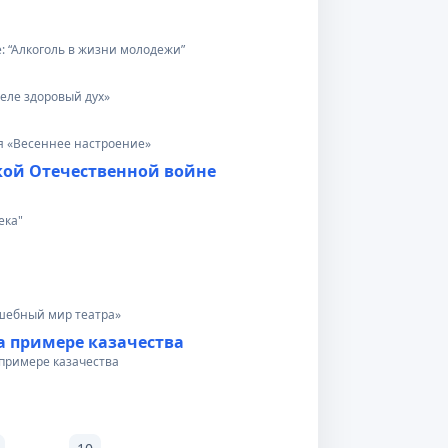
: “Алкоголь в жизни молодежи”
теле здоровый дух»
я «Весеннее настроение»
кой Отечественной войне
ека"
лшебный мир театра»
а примере казачества
 примере казачества