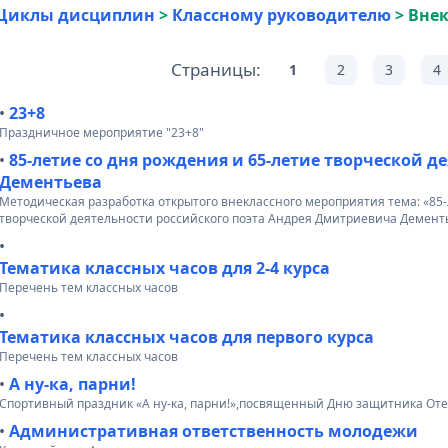
Циклы дисциплин
>
Классному руководителю
>
Внек
Страницы:
1
2
3
4
•
23+8
Праздничное мероприятие "23+8"
•
85-летие со дня рождения и 65-летие творческой д
Дементьева
Методическая разработка открытого внеклассного мероприятия тема: «85-
творческой деятельности российского поэта Андрея Дмитриевича Демент
•
Тематика классных часов для 2-4 курса
Перечень тем классных часов
•
Тематика классных часов для первого курса
Перечень тем классных часов
•
А ну-ка, парни!
Спортивный праздник «А ну-ка, парни!»,посвященный Дню защитника Оте
•
Административная ответственность молодежи