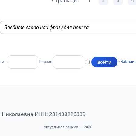
Страницы:
1
2
3
4
гин:
Пароль:
•
Забыли 
а Николаевна ИНН: 231408226339
Актуальная версия — 2026