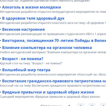
Классный час «Административная ответственность молодежи»
•
Алкоголь в жизни молодежи
Методическая разработка открытого внеаудиторного мероприятия по теме
•
В здоровом теле здоровый дух
Методическая разработка открытого классного часа на тему: «В здоровом 
•
Весеннее настроение
Методические рекомендации по проведению студенческого КВН к 1 апрел
•
Викторина, посвященная 70 -летию Победы в Вели
•
Влияние компьютера на организм человека
Учебно-методический материал "Влияние компьютера на организм челов
•
Возраст - не помеха?
Круглый стол на тему: "Возраст - не помеха?"
•
Волшебный мир театра
Методическая разработка внеклассного мероприятия «Классный час «Во
•
Воспитание гражданско-правового патриотизма н
Классный час на тему: Воспитание гражданско-правового патриотизма на
•
Вредные привычки и здоровый образ жизни
Сценарий мероприятия «Вредные привычки и здоровый образ жизни»