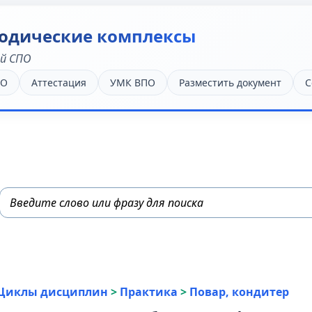
одические комплексы
ей СПО
ПО
Аттестация
УМК ВПО
Разместить документ
С
Циклы дисциплин
>
Практика
>
Повар, кондитер