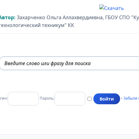
Автор:
Захарченко Ольга Аллахвердиевна, ГБОУ СПО "Ку
технологический техникум" КК
гин:
Пароль:
•
Забыли 