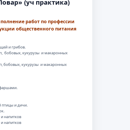
овар» (уч практика)
полнение работ по профессии
дукции общественного питания
щей и грибов.
уп, бобовых, кукурузы и макаронных
уп, бобовых, кукурузы и макаронных
 фаршами.
 птицы и дичи.
ок.
 и напитков
 и напитков